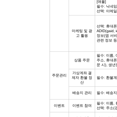
[애플]
필수: 닉네
선택: 이메일
선택: 휴대폰
마케팅 및 광
ADID(gaid
고 활용
정보(앱 서
관련 정보 등
필수: 이름,
상품 주문
주소, 휴대
문 시), 생
가상계좌 결
주문관리
제자 환불 정
필수: 환불
산
배송지 관리
필수: 배송지
필수: 이름,
이벤트
이벤트 참여
선택: 주소(