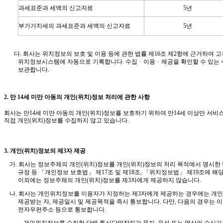
과세표준과 세액의 신고자료
5
년
부가가치세의 과세표준과 세액의 신고자료
5
년
다
.
회사는 위치정보의 보호 및 이용 등에 관한 법률 제16조 제2항에 근거하여 
위치정보시스템에 자동으로 기록합니다. 수집ㆍ이용ㆍ제공을 확인할 수 있는 
보관합니다.
2.
만
14
세 미만 아동의 개인(위치)정보 처리에 관한 사항
회사는 만
14
세 미만 아동의 개인(위치)정보를 보호하기 위하여 만
14
세 이상만 서비
직접 개인(위치)정보를 수집하지 않고 있습니다
.
3.
개인(위치)정보의 제
3
자 제공
가
.
회사는 정보주체의 개인(위치)정보를 개인(위치)정보의 처리 목적에서 명시한
규정 등 「개인정보 보호법」 제
17
조 및 제
18
조,
「위치정보법」
제19조
에 해
이외에는 정보주체의 개인(위치)정보를 제
3
자에게 제공하지 않습니다
.
나.
회사는 개인위치정보를 이용자가 지정하는 제3자에게 제공하는 경우에는 개
제공받는 자, 제공일시 및 제공목적을 즉시 통보합니다.
다만, 다음의 경우는 
전자우편주소 등으로 통보합니다.
-
개인위치정보를 수집한 당해 통신단말장치가 문자, 음성 또는 영상의 수신기