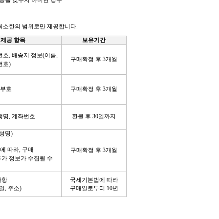
 최소한의 범위로만 제공합니다
.
제공 항목
보유기간
번호, 배송지 정보(이름,
구매확정 후
3
개월
번호)
유부호
구매확정 후
3
개월
행명
,
계좌번호
환불 후
30
일까지
성명
)
에 따라
,
구매
구매확정 후
3
개월
가 정보가 수집될 수
사항
국세기본법에 따라
일
,
주소
)
구매일로부터
10
년