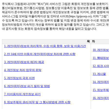
주식회사 그립컴퍼니
(
이하
“
회사
”)
의 서비스인 그립은 회원의 개인정보를 보호하기
통신비밀보호법
,
전기통신사업법
,
정보통신망 이용촉진 및 정보보호 등에 관한 법률
제공자가 준수하여야 할 관련 법령상의 개인정보보호 규정을 지키며
,
관련 법령에 
서비스
(
그립 모바일 어플리케이션 및 인터넷 사이트
(
https://gripcorp.co),
이하
“
그립
”
수 있도록 하고 있습니다
.
회사는 정부의 법률 및 지침 변경 등에 따라 수시로 개인(
정보처리방침의 지속적인 개선을 위하여 필요한 절차를 정하고 있습니다
.
그리고 개
내 공지사항 또는 회원의 접속정보를 통하여 해당 내용을 알리고 있습니다
.
목
차
1.
개인(위치)정보의 처리목적
,
수집
·
이용 항목
,
보유 및 이용기간
10.
개인정보
2.
만
14
세 미만 아동의 개인(위치)정보 처리에 관한 사항
11.
행태정보
3.
개인(위치)정보의 제
3
자 제공
12.
링크 사
4.
개인정보 처리 업무의 위탁
13.
게시물
5.
개인정보의 국외 이전
14.
개인(위
6.
개인(위치)정보 파기 절차 및 방법
15.
정보주체
7.
미이용자의 개인정보 파기
16.
개인(위
8.
정보주체의 권리
/
의무 및 그 행사방법에 관한 사항