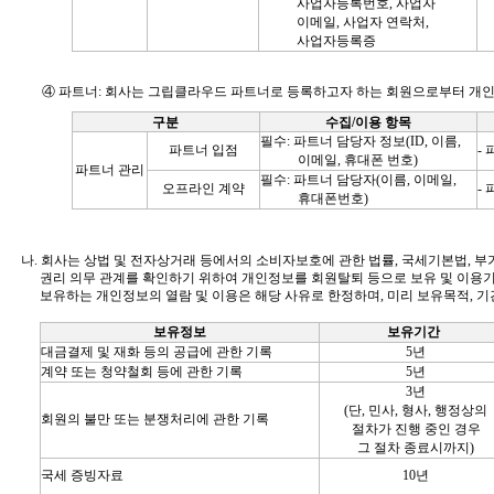
사업자등록번호, 사업자
이메일, 사업자 연락처,
사업자등록증
④
파트너
:
회사는 그립클라우드 파트너로 등록하고자 하는 회원으로부터 개인
구분
수집
/
이용 항목
필수
:
파트너 담당자 정보(ID, 이름,
파트너 입점
-
이메일, 휴대폰 번호)
파트너 관리
필수
:
파트너 담당자(이름, 이메일,
오프라인 계약
-
휴대폰번호)
나
.
회사는 상법 및 전자상거래 등에서의 소비자보호에 관한 법률
,
국세기본법
,
부
권리 의무 관계를 확인하기 위하여 개인정보를 회원탈퇴
등으로 보유 및 이용
보유하는 개인정보의 열람 및 이용은 해당 사유로 한정하며
,
미리 보유목적
,
기
보유정보
보유기간
대금결제 및 재화 등의 공급에 관한 기록
5
년
계약 또는 청약철회 등에 관한 기록
5
년
3
년
(
단
,
민사
,
형사
,
행정상의
회원의 불만 또는 분쟁처리에 관한 기록
절차가 진행 중인 경우
그 절차 종료시까지
)
국세 증빙자료
10
년