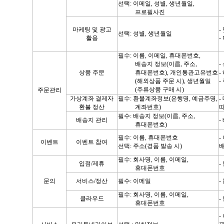
선택
:
이메일
,
성별, 생년월일,
프로필사진
마케팅 및 광고
-
선택
:
성별
,
생년월일
활용
-
필수
: 이름, 이메일, 휴대폰번호,
배송지 정보(이름, 주소,
-
상품 주문
휴대폰번호),
개인통관고유번호
-
(해외상품 주문 시), 생년월일
-
(주류상품 구매 시)
주문관리
가상계좌 결제자
필수
:
환불계좌정보
(
은행명
,
예금주명
,
-
환불 정산
계좌번호
)
따
필수
:
배송지 정보(이름, 주소,
배송지 관리
-
휴대폰번호)
필수
:
이름
,
휴대폰번호
-
이벤트
이벤트 참여
선택: 주소
(
경품 발송 시
)
필수
:
회사명
,
이름
,
이메일
,
입점
/
제휴
-
휴대폰번호
문의
서비스
/
정산
필수
:
이메일
-
필수
:
회사명
,
이름
,
이메일,
클라우드
-
휴대폰번호
-