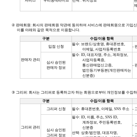
서비스
우리동네라이브
선택 : 위치정보
판
②
판매회원
:
회사의 판매회원 약관에 동의하여 서비스에 판매회원으로 가입신
이를 아래와 같은 목적으로 이용합니다
.
구분
수집
/
이용 항목
필수
:
브랜드
/
상호명
, 휴대폰번호
,
입점 신청
-
이메일
,
사업자등록번호
필수
: ID,
대표자명
,
주소
,
계좌정보
,
판매자 관리
사업자등록증
,
심사 승인된
통신판매업신고증
,
-
판매자 정보
법인등기부등본
(
개인판매자는
신분증
)
③
그리퍼
:
회사는 그리퍼로 등록하고자 하는 회원으로부터 개인정보를 수집하
구분
수집
/
이용 항목
그리퍼 신청
필수
:
휴대폰번호
,
이메일
, SNS
주소
-
필수
: ID,
이름
,
주소
, SNS ID,
계좌정보
,
주민등록번호
,
-
그리퍼 관리
신분증
심사 승인된
선택: 상호/법인명, 대표자명,
-
그리퍼 정보