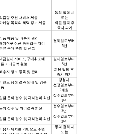
동의 철회 시
맞춤형 추천 서비스 제공
또는
 마케팅 목적의 혜택 정보 제공
회원 탈퇴 후
즉시 파기
 상품 배송 및 배송지 관리
결제일로부터
 해외직구 상품 통관업무 처리
5
년
 주류 구매 관리 및 신고
대금결제 서비스
,
구매취소에
결제일로부터
른 거래금액 환불
5
년
회원 탈퇴 후
 배송지 정보 등록 및 관리
즉시 파기
당첨자
이벤트 당첨 결과 안내 및 경품
선정일로부터
배송
2
개월
접수일로부터
입점 문의 접수 및 처리결과 회신
1
년
접수일로부터
문의 접수 및 처리결과 회신
3
년
접수일로부터
입점 문의 접수 및 처리결과 회신
3
년
동의 철회 시
이용자 위치를 기반으로 주변
또는