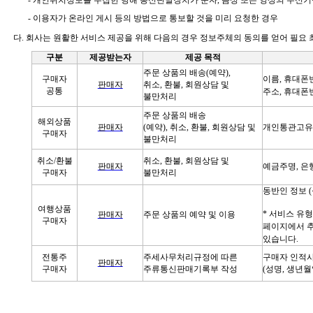
- 이용자가 온라인 게시 등의 방법으로 통보할 것을 미리 요청한 경우
다.
회사는 원활한 서비스 제공을 위해 다음의 경우 정보주체의 동의를 얻어 필요
구분
제공받는자
제공 목적
주문 상품의 배송(예약
),
구매자
이름, 휴대폰
판매자
취소
,
환불
,
회원상담 및
공통
주소, 휴대폰
불만처리
주문 상품의 배송
해외상품
판매자
(
예약
),
취소
,
환불
,
회원상담 및
개인
통관고
구매자
불만처리
취소
/
환불
취소
,
환불
,
회원상담 및
판매자
예금주명
,
은
구매자
불만처리
동반인 정보
(
여행상품
*
서비스 유형
판매자
주문 상품의 예약 및 이용
구매자
페이지에서 추
있습니다
.
전통주
주세사무처리규정에 따른
구매자 인적
판매자
구매자
주류통신판매기록부 작성
(
성명
,
생년월