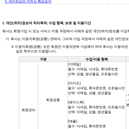
9.
개인정보의 안전성 확보조치
1.
개인(위치)정보의 처리목적
,
수집 항목
,
보유 및 이용기간
회사는 회원가입 시 또는 서비스 이용 과정에서 아래와 같은 개인(위치)정보를 수
가
.
회사는 이용자회원
(
공통
),
판매자
,
그리퍼 가입 과정에서 아래와 같은 개인정
①
이용자회원
(
공통
):
모든 회원은 이용약관에 가입해야 하며 회사는 이용약관 
같은 목적으로 이용합니다
.
구분
수집
/
이용 항목
[
이메일
]
필수
:
이메일
,
닉네임, 휴대폰번호
선택
:
성별, 생년월일, 프로필사진
[
카카오
]
필수
:
닉네임, 휴대폰번호, 프로필사진
선택
:
이메일
,
성별, 생년월일
-
회원공통
-
[
페이스북
]
필수
:
닉네임, 휴대폰번호, 프로필사진
회원관리
선택
:
이메일
,
성별, 생년월일
[
애플
]
필수
:
닉네임, 휴대폰번호