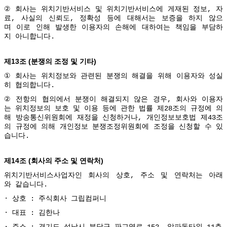
②
회사는
위치기반서비스
및
위치기반서비스에
게재된
정보
,
자
료
,
사실의
신뢰도
,
정확성
등에
대해서는
보증을
하지
않으
며
이로
인해
발생한
이용자의
손해에
대하여는
책임을
부담하
지
아니합니다
.
13
(
)
제
조
분쟁의
조정
및
기타
①
회사는
위치정보와
관련된
분쟁의
해결을
위해
이용자와
성실
히
협의합니다
.
②
전항의
협의에서
분쟁이
해결되지
않은
경우
,
회사와
이용자
는
위치정보의
보호
및
이용
등에
관한
법률
제
28
조의
규정에
의
해
방송통신위원회에
재정을
신청하거나
,
개인정보보호법
제
43
조
의
규정에
의해
개인정보
분쟁조정위원회에
조정을
신청할
수
있
습니다
.
14
(
)
제
조
회사의
주소
및
연락처
위치기반서비스사업자인
회사의
상호
,
주소
및
연락처는
아래
와
같습니다
.
∙
상호
:
주식회사
그립컴퍼니
∙
대표
:
김한나
주소