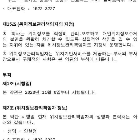
∙
: 경기도 성남시 분당구 판교역로 152, 알파돔타워 11층
∙
대표전화
: 1522-3227
15
(
)
제
조
위치정보관리책임자의
지정
․
①
회사는
위치정보를
적절히
관리
보호하고
개인위치정보주체
의
불만을
원활히
처리할
수
있도록
실질적인
책임을
질
수
있
는
지위에
있는
자를
위치정보관리책임자로
지정해
운영합니다
.
②
위치정보관리책임자는
위치기반서비스를
제공하는
부서의
부서
장으로서
구체적인
사항은
본
약관의
부칙에
따릅니다
.
부칙
1
(
)
제
조
시행일
본
약관은
2023
년
11
월
6
일부터
시행됩니다
.
2
(
)
제
조
위치정보관리책임자
정보
본
약관
시행일
현재
위치정보관리책임자의
성명과
연락처는
아
래와
같습니다
.
∙
성명
:
안현정
대표전화