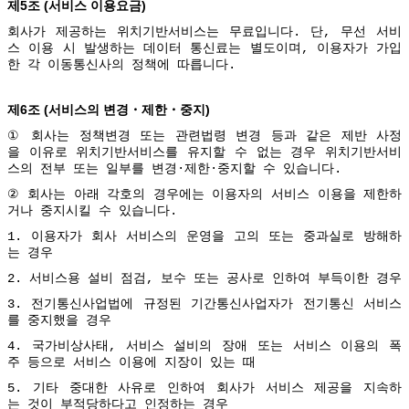
5
(
)
제
조
서비스
이용요금
회사가
제공하는
위치기반서비스는
무료입니다
.
단
,
무선
서비
스
이용
시
발생하는
데이터
통신료는
별도이며
,
이용자가
가입
한
각
이동통신사의
정책에
따릅니다
.
6
(
)
제
조
서비스의
변경・제한・중지
①
회사는
정책변경
또는
관련법령
변경
등과
같은
제반
사정
을
이유로
위치기반서비스를
유지할
수
없는
경우
위치기반서비
스의
전부
또는
일부를
변경
·
제한
·
중지할
수
있습니다
.
②
회사는
아래
각호의
경우에는
이용자의
서비스
이용을
제한하
거나
중지시킬
수
있습니다
.
1.
이용자가
회사
서비스의
운영을
고의
또는
중과실로
방해하
는
경우
2.
서비스용
설비
점검
,
보수
또는
공사로
인하여
부득이한
경우
3.
전기통신사업법에
규정된
기간통신사업자가
전기통신
서비스
를
중지했을
경우
4.
국가비상사태
,
서비스
설비의
장애
또는
서비스
이용의
폭
주
등으로
서비스
이용에
지장이
있는
때
5.
기타
중대한
사유로
인하여
회사가
서비스
제공을
지속하
는
것이
부적당하다고
인정하는
경우