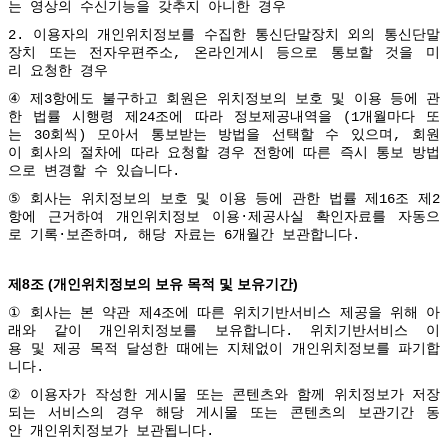
는
영상의
수신기능을
갖추지
아니한
경우
2.
이용자의
개인위치정보를
수집한
통신단말장치
외의
통신단말
장치
또는
전자우편주소
,
온라인게시
등으로
통보할
것을
미
리
요청한
경우
④
제
3
항에도
불구하고
회원은
위치정보의
보호
및
이용
등에
관
한
법률
시행령
제
24
조에
따라
정보제공내역을
(1
개월마다
또
는
30
회씩
)
모아서
통보받는
방법을
선택할
수
있으며
,
회원
이
회사의
절차에
따라
요청할
경우
전항에
따른
즉시
통보
방법
으로
변경할
수
있습니다
.
⑤
회사는
위치정보의
보호
및
이용
등에
관한
법률
제
16
조
제
2
항에
근거하여
개인위치정보
이용
·
제공사실
확인자료를
자동으
로
기록
·
보존하며
,
해당
자료는
6
개월간
보관합니다
.
8
(
)
제
조
개인위치정보의
보유
목적
및
보유기간
①
회사는
본
약관
제
4
조에
따른
위치기반서비스
제공을
위해
아
래와
같이
개인위치정보를
보유합니다
.
위치기반서비스
이
용
및
제공
목적
달성한
때에는
지체없이
개인위치정보를
파기합
니다
.
②
이용자가
작성한
게시물
또는
콘텐츠와
함께
위치정보가
저장
되는
서비스의
경우
해당
게시물
또는
콘텐츠의
보관기간
동
안
개인위치정보가
보관됩니다
.