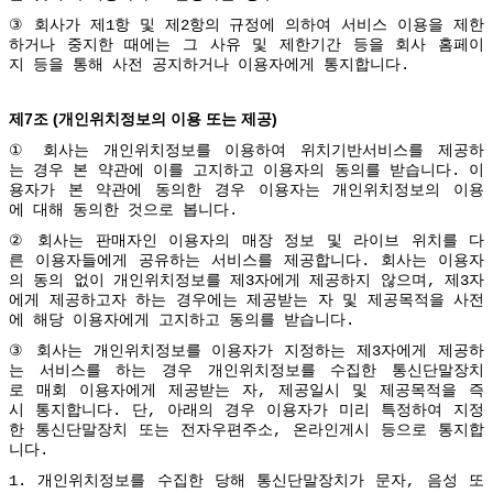
③
회사가
제
1
항
및
제
2
항의
규정에
의하여
서비스
이용을
제한
하거나
중지한
때에는
그
사유
및
제한기간
등을
회사
홈페이
지
등을
통해
사전
공지하거나
이용자에게
통지합니다
.
7
(
)
제
조
개인위치정보의
이용
또는
제공
①
회사는
개인위치정보를
이용하여
위치기반서비스를
제공하
는
경우
본
약관에
이를
고지하고
이용자의
동의를
받습니다
.
이
용자가
본
약관에
동의한
경우
이용자는
개인위치정보의
이용
에
대해
동의한
것으로
봅니다
.
②
회사는
판매자인
이용자의
매장
정보
및
라이브
위치를
다
른
이용자들에게
공유하는
서비스를
제공합니다
.
회사는
이용자
의
동의
없이
개인위치정보를
제
3
자에게
제공하지
않으며
,
제
3
자
에게
제공하고자
하는
경우에는
제공받는
자
및
제공목적을
사전
에
해당
이용자에게
고지하고
동의를
받습니다
.
③
회사는
개인위치정보를
이용자가
지정하는
제
3
자에게
제공하
는
서비스를
하는
경우
개인위치정보를
수집한
통신단말장치
로
매회
이용자에게
제공받는
자
,
제공일시
및
제공목적을
즉
시
통지합니다
.
단
,
아래의
경우
이용자가
미리
특정하여
지정
한
통신단말장치
또는
전자우편주소
,
온라인게시
등으로
통지합
니다
.
1.
개인위치정보를
수집한
당해
통신단말장치가
문자
,
음성
또