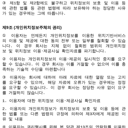
③
제
1
항
및
제
2
항에도
불구하고
위치정보의
보호
및
이용
등
에
관한
법률
등
관련
법령에
따라
보유해야
하는
정당한
사유
가
있는
경우에는
그에
따릅니다
.
9
(
)
제
조
개인위치정보주체의
권리
①
이용자는
언제든지
개인위치정보를
이용한
위치기반서비스
의
이용
및
제공에
대한
동의
전부
또는
일부를
철회할
수
있습
니다
.
이
경우
회사는
지체
없이
철회된
범위의
개인위치정
보
및
위치정보
이용
·
제공사실
확인자료를
파기합니다
.
②
이용자는
개인위치정보의
이용
·
제공의
일시적인
중지를
요구
할
수
있습니다
.
이
경우
회사는
이를
거절할
수
없으며
이를
충
족하는
기술적
수단을
마련합니다
③
이용자는
회사에
대하여
아래
자료에
대한
열람
또는
고지
를
요구할
수
있으며
,
해당
자료에
오류가
있는
경우에는
정정
을
요구할
수
있습니다
.
이
경우
회사는
정당한
사유
없이
요구
를
거절하지
않습니다
.
1.
이용자에
대한
위치정보
이용
·
제공사실
확인자료
2.
이용자의
개인위치정보가
위치정보의
보호
및
이용
등에
관
한
법률
또는
다른
법령의
규정에
의하여
제
3
자에게
제공된
이
유
및
내용
④
이용자는
권리행사를
위해
본
약관
제
13
조의
연락처를
이용하