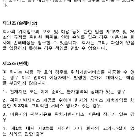
다.
11
(
)
제
조
손해배상
회사의
위치정보의
보호
및
이용
등에
관한
법률
제
15
조
및
26
조의
규정을
위반한
행위로
인해
손해를
입은
경우
이용자는
회
사에
손해배상을
청구할
수
있습니다
.
회사는
고의
,
과실이
없음
을
입증하지
못하는
경우
책임을
면할
수
없습니다
.
12
(
)
제
조
면책
①
회사는
다음
각
호의
경우로
위치기반서비스를
제공할
수
없
는
경우
이로
인하여
이용자에게
발생한
손해에
대해서는
책임
을
부담하지
않습니다
.
1.
천재지변
또는
이에
준하는
불가항력의
상태가
있는
경우
2.
위치기반서비스
제공을
위하여
회사와
서비스
제휴계약을
체
결한
제
3
자의
고의적인
서비스
방해가
있는
경우
3.
이용자의
귀책사유로
위치기반서비스
이용에
장애가
있는
경
우
4.
제
1
호
내지
제
3
호를
제외한
기타
회사의
고의
·
과실이
없
는
사유로
인한
경우