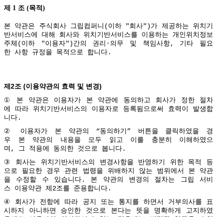
제 1 조 (목적)
본
약관은
주식회사
그립컴퍼니
(
이하
"
회사
")
가
제공하는
위치기
반서비스에
대해
회사와
위치기반서비스를
이용하는
개인위치정보
주체
(
이하
"
이용자
")
간의
권리
·
의무
및
책임사항
,
기타
필요
한
사항
규정을
목적으로
합니다
.
2
(
)
제
조
이용약관의
효력
및
변경
①
본
약관은
이용자가
본
약관에
동의하고
회사가
정한
절차
에
따라
위치기반서비스의
이용자로
등록됨으로써
효력이
발생합
니다
.
②
이용자가
본
약관의
“
동의하기
”
버튼을
클릭하였을
경
우
본
약관의
내용을
모두
읽고
이를
충분히
이해하였으
며
,
그
적용에
동의한
것으로
봅니다
.
③
회사는
위치기반서비스의
변경사항을
반영하기
위한
목적
등
으로
필요한
경우
관련
법령을
위배하지
않는
범위에서
본
약관
을
수정할
수
있습니다
.
본
약관의
변경의
절차는
그립
서비
스
이용약관
제
2
조를
준용합니다
.
④
회사가
전항에
따라
공지
또는
통지를
하면서
거부의사를
표
시하지
아니하면
승인한
것으로
본다는
뜻을
명확하게
고지하였