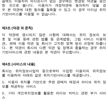
음에도
이용자의
의사표시가
없는
경우에는
변경된
약관을
승인
한
것으로
봅니다
.
이용자가
개정약관에
동의하지
않을
경
우
본
약관에
대한
동의를
철회할
수
있고
이
경우
더이상
위치
기반서비스를
이용할
수
없습니다
.
3
(
)
제
조
약관
외
준칙
이
약관에
명시되지
않은
사항에
대해서는
위치
정보의
보
호
및
이용
등에
관한
법률
등
관계법령
,
그립
서비스
이용약
관
,
판매
이용
약관
및
회사가
고지한
정책
등의
규정에
따릅니
다
.
본
약관이
회사의
다른
약관
및
정책과
충돌하는
경우
위치
기반서비스에
관한
내용은
본
약관이
우선합니다
.
4
(
)
제
조
서비스의
내용
회사는
위치정보사업자
등으로부터
수집한
이용자의
위치정보
를
이용하여
아래와
같은
위치기반서비스를
제공합니다
.
1.
이용자
위치를
기반으로
주변
판매자
매장과
라이브
위치
정
보를
제공하는
서비스
2.
기타
개인위치정보를
활용한
라이브
커머스
관련
부가
서비
스